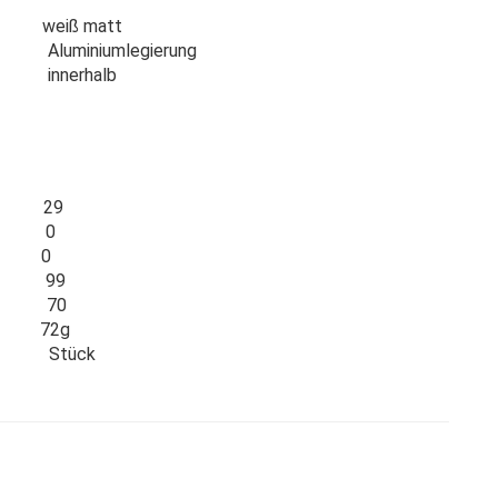
matt
niumlegierung
nerhalb
29
 0
 0
] 99
] 70
2g
 Stück