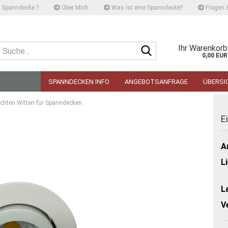
Spanndecke ?
Über Mich
Was ist eine Spanndecke?
Fragen 
Suche...
Ihr Warenkorb
0,00 EUR
SPANNDECKEN INFO
ANGEBOTSANFRAGE
ÜBERSI
chten Witten für Spanndecken
E
Ar
L
L
V