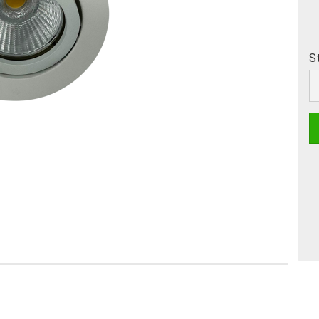
St
St