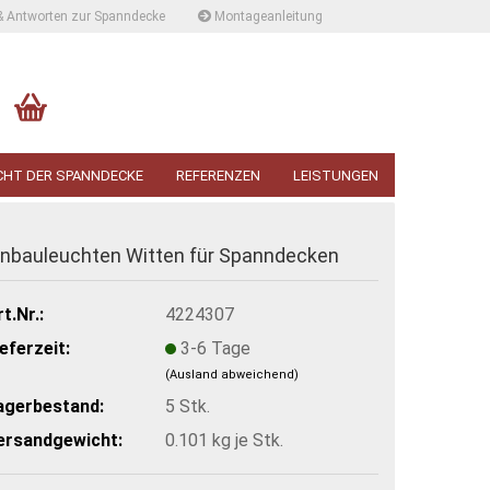
& Antworten zur Spanndecke
Montageanleitung
CHT DER SPANNDECKE
REFERENZEN
LEISTUNGEN
inbauleuchten Witten für Spanndecken
t.Nr.:
4224307
ieferzeit:
3-6 Tage
(Ausland abweichend)
agerbestand:
5
Stk.
ersandgewicht:
0.101
kg je Stk.