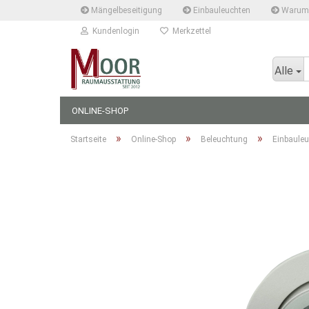
Mängelbeseitigung
Einbauleuchten
Warum 
Kundenlogin
Merkzettel
Alle
ONLINE-SHOP
»
»
»
Startseite
Online-Shop
Beleuchtung
Einbauleu
llen
ergessen?