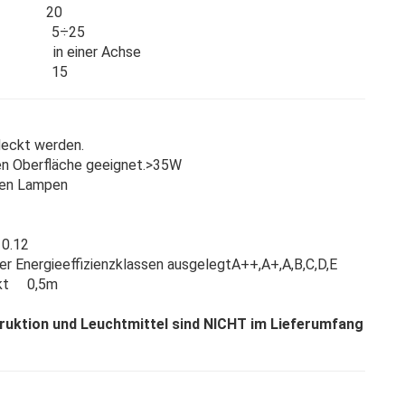
t) 20
[°C] 5÷25
 in einer Achse
e [°] 15
deckt werden.
ren Oberfläche geeignet.>35W
den Lampen
12
er Energieeffizienzklassen ausgelegtA++,A+,A,B,C,D,E
jekt 0,5m
uktion und Leuchtmittel sind NICHT im Lieferumfang