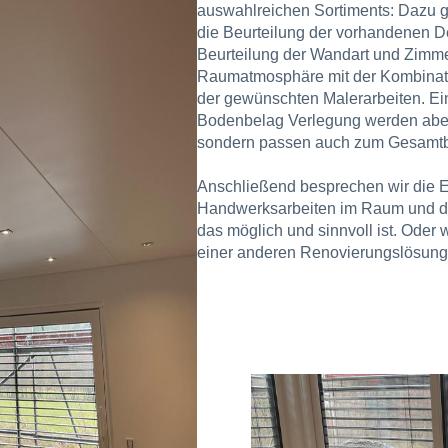
auswahlreichen Sortiments: Dazu 
die Beurteilung der vorhandenen D
Beurteilung der Wandart und Zimme
Raumatmosphäre mit der Kombinat
der gewünschten Malerarbeiten. E
Bodenbelag Verlegung werden aber 
sondern passen auch zum Gesamtbi
Anschließend besprechen wir die 
Handwerksarbeiten im Raum und di
das möglich und sinnvoll ist. Ode
einer anderen Renovierungslösun